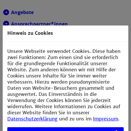
Angebote
Ansprechpartner*innen
Hinweis zu Cookies
cosh-Ortsgruppe Mannheim
Unsere Webseite verwendet Cookies. Diese haben
zwei Funktionen: Zum einen sind sie erforderlich
News und Termine
für die grundlegende Funktionalität unserer
Website. Zum anderen können wir mit Hilfe der
Cookies unsere Inhalte für Sie immer weiter
verbessern. Hierzu werden pseudonymisierte
10. November 2025
Daten von Website-Besuchern gesammelt und
Mathesprechstunde
ausgewertet. Das Einverständnis in die
Verwendung der Cookies können Sie jederzeit
widerrufen. Weitere Informationen zu Cookies auf
dieser Website finden Sie in unserer
Datenschutzerklärung
und zu uns im
Impressum
.
03. Juni 2026
ScaleUp Raum