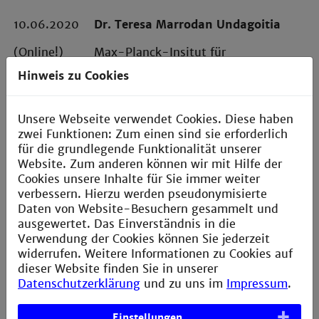
10.06.2020
Dr. Teresa Marrodan Undagoitia
(Online!)
Max-Planck-Insitut für
Kernphysik Heidelberg
Hinweis zu Cookies
"
DER DUNKLEN MATERIE AUF
DER SPUR: DIE SUCHE MIT DEM
Unsere Webseite verwendet Cookies. Diese haben
XENON DETEKTOR
"
zwei Funktionen: Zum einen sind sie erforderlich
für die grundlegende Funktionalität unserer
10.12.2020
Dr. Johannes Schemmel
Website. Zum anderen können wir mit Hilfe der
Cookies unsere Inhalte für Sie immer weiter
Kirchhoff Institut für Physik der
verbessern. Hierzu werden pseudonymisierte
(Online!)
Universität Heidelberg
Daten von Website-Besuchern gesammelt und
ausgewertet. Das Einverständnis in die
"
JENSEITS DES MOORE´SCHEN
Verwendung der Cookies können Sie jederzeit
GESETZES - ARCHITEKTUREN
widerrufen. Weitere Informationen zu Cookies auf
FÜR NEUROMORPHE
dieser Website finden Sie in unserer
INFORMATIONSVERARBEITUNG"
Datenschutzerklärung
und zu uns im
Impressum
.
Einstellungen