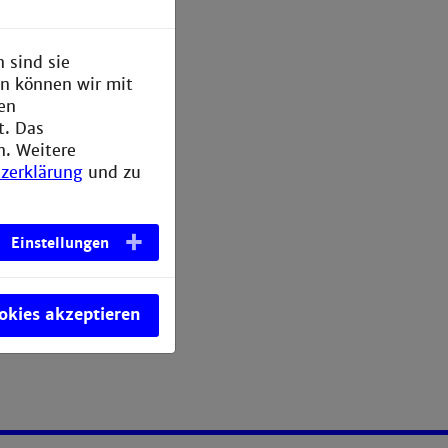
es
d Physik,
 sind sie
nsiblen
en können wir mit
den
t. Das
n. Weitere
zerklärung
und zu
Einstellungen
ookies akzeptieren