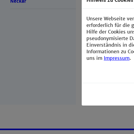
Für einen erfo
Hinweis zu Cookies
Neckar
wesentlich, g
vorbereitet zu
Unsere Webseite ver
Schnittstelle
erforderlich für di
Übergang zu er
Hilfe der Cookies un
pseudonymisierte D
Einverständnis in d
Was ist co
Informationen zu Co
uns im
Impressum
.
cosh Rhei