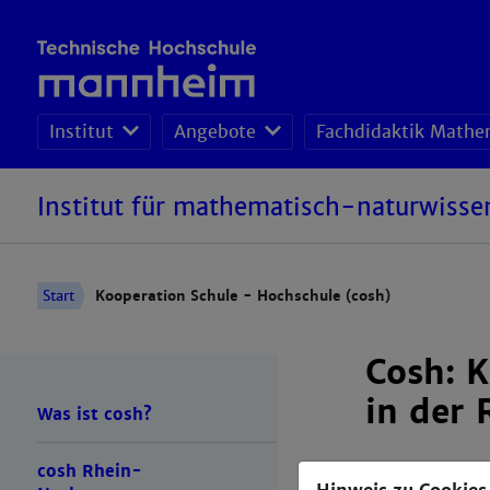
Institut
Angebote
Fachdidaktik Mathe
Institut für mathematisch-naturwisse
Start
Kooperation Schule - Hochschule (cosh)
Cosh: 
in der
Was ist cosh?
cosh Rhein-