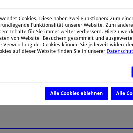
lgreichen Studienstart in einem WiMINT-Studiengang ist 
ut auf die Anforderungen, insbesondere in Mathematik un
 sein. Die
AG
cosh
versteht sich als Brückenbauer an der
wendet Cookies. Diese haben zwei Funktionen: Zum einen
 Schule – Hochschule, um StudienanfängerInnen diesen se
e grundlegende Funktionalität unserer Website. Zum ander
leichtern.
sere Inhalte für Sie immer weiter verbessern. Hierzu wer
aten von Website-Besuchern gesammelt und ausgewerte
ie Verwendung der Cookies können Sie jederzeit widerrufe
sh?
okies auf dieser Website finden Sie in unserer
Datenschut
n-Necka
r
Alle Cookies ablehnen
Alle C