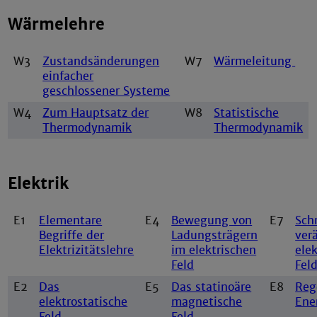
Wärmelehre
W3
Zustandsänderungen
W7
Wärmeleitung
einfacher
geschlossener Systeme
W4
Zum Hauptsatz der
W8
Statistische
Thermodynamik
Thermodynamik
Elektrik
E1
Elementare
E4
Bewegung von
E7
Sch
Begriffe der
Ladungsträgern
ver
Elektrizitätslehre
im elektrischen
ele
Feld
Fel
E2
Das
E5
Das statinoäre
E8
Reg
elektrostatische
magnetische
Ene
Feld
Feld