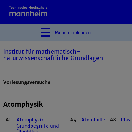
Menü
einblenden
Institut für mathematisch-
naturwissenschaftliche Grundlagen
Vorlesungsversuche
Atomphysik
A1
Atomphysik
A4
Atomhülle
A8
Plas
Grundbegriffe und