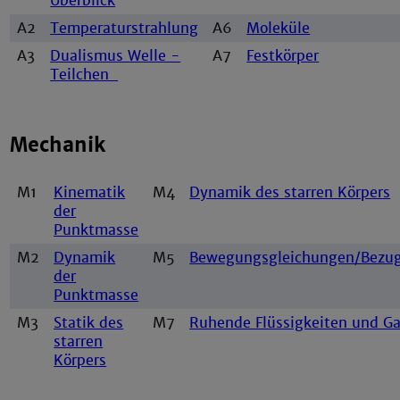
Überblick
A2
Temperaturstrahlung
A6
Moleküle
A3
Dualismus Welle -
A7
Festkörper
Teilchen
Mechanik
M1
Kinematik
M4
Dynamik des starren Körpers
der
Punktmasse
M2
Dynamik
M5
Bewegungsgleichungen/Bezu
der
Punktmasse
M3
Statik des
M7
Ruhende Flüssigkeiten und G
starren
Körpers