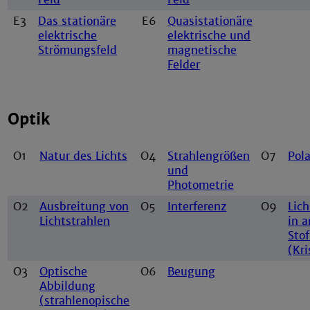
E3
Das stationäre
E6
Quasistationäre
elektrische
elektrische und
Strömungsfeld
magnetische
Felder
Optik
O1
Natur des Lichts
O4
Strahlengrößen
O7
Pola
und
Photometrie
O2
Ausbreitung von
O5
Interferenz
O9
Lic
Lichtstrahlen
in 
Sto
(Kri
O3
Optische
O6
Beugung
Abbildung
(strahlenopische