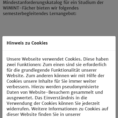
Mindestanforderungskatalog für ein Studium der
WiMINT-Fächer bieten wir folgendes
semesterbegleitendes Lernangebot:
Hinweis zu Cookies
Selbsteinschätzung im Einstufungstest
Unsere Webseite verwendet Cookies. Diese haben
zwei Funktionen: Zum einen sind sie erforderlich
Lehrinhalte zu mathematischen Grundlagen
für die grundlegende Funktionalität unserer
Website. Zum anderen können wir mit Hilfe der
Prüfungsumgebung mit modularen Testaten
Cookies unsere Inhalte für Sie immer weiter
verbessern. Hierzu werden pseudonymisierte
Wissenslücken individuell und effizient schließen
Daten von Website-Besuchern gesammelt und
Unterstützung bei selbstorganisiertem und
ausgewertet. Das Einverständnis in die
selbstständigem Lernen
Verwendung der Cookies können Sie jederzeit
widerrufen. Weitere Informationen zu Cookies auf
freiwillig, empfohlen oder verpflichtend
dieser Website finden Sie in unserer