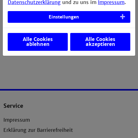
Datenschutzerklärung
und zu uns im
Impressum
.
Kurs zur Terminbuchung:
hier
Einstellungen
Kontakt:
Philip Schneider
Weitere Informationen für
Studierende
Alle Cookies
Alle Cookies
Weitere Informationen für
Dozierende
ablehnen
akzeptieren
Service
Impressum
Erklärung zur Barrierefreiheit