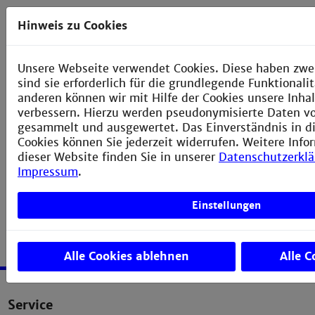
Hinweis zu Cookies
A7.5
Plancksches
A7.13
Wirkungsquantum
Thermoelement,
h
Kupfer /
Unsere Webseite verwendet Cookies. Diese haben zwe
Konstantan
sind sie erforderlich für die grundlegende Funktional
anderen können wir mit Hilfe der Cookies unsere Inhal
verbessern. Hierzu werden pseudonymisierte Daten 
A8 Plasma
gesammelt und ausgewertet. Das Einverständnis in d
Cookies können Sie jederzeit widerrufen. Weitere Info
dieser Website finden Sie in unserer
Datenschutzerkl
A8.1
Funktionsmodell einer Leuchtstoffröhre
Impressum
.
Einstellungen
Alle Cookies ablehnen
Alle C
Service